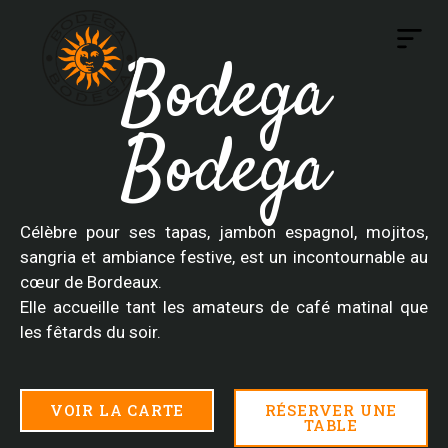
VOIR NOTRE CARTE
Bodega
Une vrai Bodega en plein coeur de Bordeaux
Bodega
Célèbre pour ses tapas, jambon espagnol, mojitos,
sangria et ambiance festive, est un incontournable au
cœur de Bordeaux.
Elle accueille tant les amateurs de café matinal que
les fêtards du soir.
VOIR LA CARTE
RÉSERVER UNE
TABLE