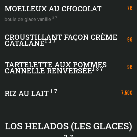
MOELLEUX AU CHOCOLAT
7€
3 7
boule de glace vanille
CROUSTILLANT FAÇON CRÈME
9€
1 3 7
CATALANE
TARTELETTE AUX POMMES
9€
1 3 7
CANNELLE RENVERSÉE
1 7
RIZ AU LAIT
7,50€
LOS HELADOS (LES GLACES)
3 7