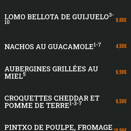
3-
LOMO BELLOTA DE GUIJUELO
9,00€
10
1-7
NACHOS AU GUACAMOLE
4,50€
AUBERGINES GRILLÉES AU
6,50€
5
MIEL
CROQUETTES CHEDDAR ET
6,50€
1-3-7
POMME DE TERRE
PINTXO DE POULPE, FROMAGE
10,00€