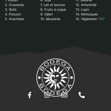
1. Gluten
6. Soja
11. Sésame
2. Crustacés
7. Lait et lactose
12. Anhydride
3. Œufs
8. Fruits à coque
13. Lupin
4. Poisson
9. Céleri
14. Mollusques
5. Arachides
10. Moutarde
15. Végétarien
"VG"