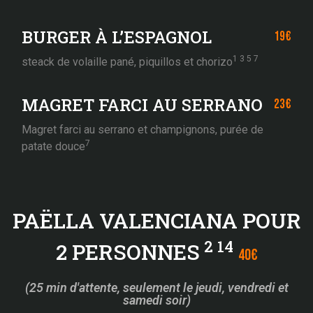
BURGER À L’ESPAGNOL
19€
1 3 5 7
steack de volaille pané, piquillos et chorizo
MAGRET FARCI AU SERRANO
23€
Magret farci au serrano et champignons, purée de
7
patate douce
PAËLLA VALENCIANA POUR
2 14
2 PERSONNES
40€
(25 min d'attente, seulement le jeudi, vendredi et
samedi soir)