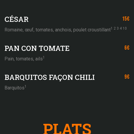
CÉSAR
15€
1 2 3 4 10
Romaine, œuf, tomates, anchois, poulet croustillant
PAN CON TOMATE
6€
1
Pain, tomates, ails
BARQUITOS FAÇON CHILI
9€
1
Barquitos
PLATS