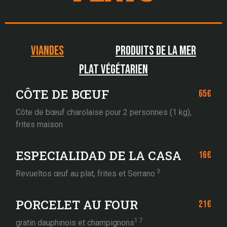
VIANDES
PRODUITS DE LA MER
PLAT VÉGÉTARIEN
CÔTE DE BŒUF
65€
Côte de bœuf charolaise pour 2 personnes (1 kg),
frites maison
ESPECIALIDAD DE LA CASA
16€
3
Revueltos œuf au plat, frites et Serrano
PORCELET AU FOUR
21€
1 7
gratin dauphinois et champignons