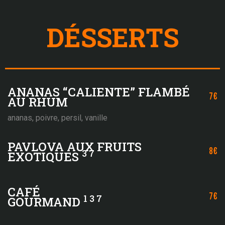
DÉSSERTS
ANANAS “CALIENTE” FLAMBÉ
7€
AU RHUM
ananas, poivre, persil, vanille
PAVLOVA AUX FRUITS
8€
3 7
EXOTIQUES
CAFÉ
7€
1 3 7
GOURMAND